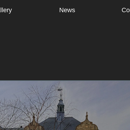
llery
News
Co