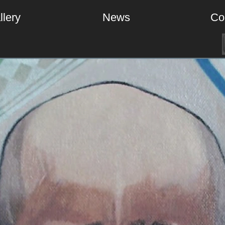
llery
News
Co