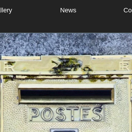
llery
News
Co