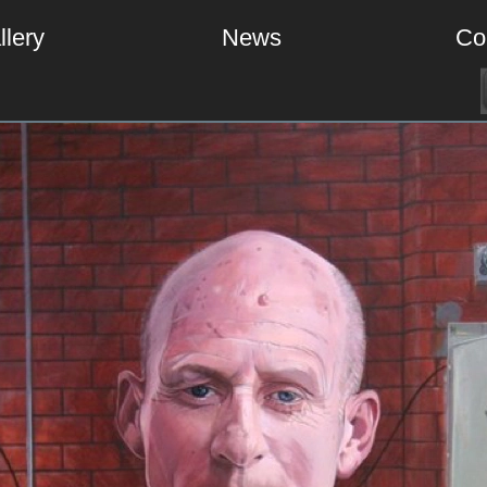
llery
News
Co