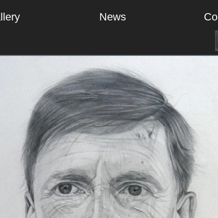
llery
News
Co