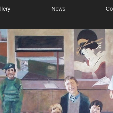
llery
News
Co