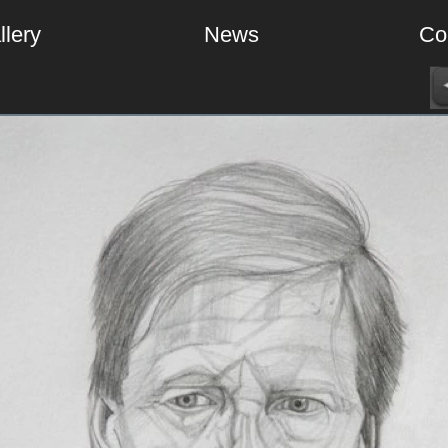
llery
News
Co